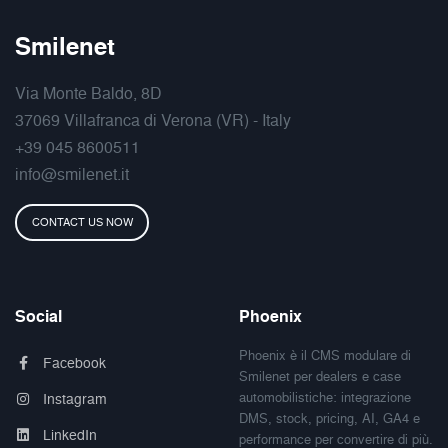
Smilenet
Via Monte Baldo, 8D
37069 Villafranca di Verona (VR) - Italy
+39 045 8600511
info@smilenet.it
CONTACT US NOW
Social
Phoenix
Phoenix è il CMS modulare di
Facebook
Smilenet per dealers e case
automobilistiche: integrazione
Instagram
DMS, stock, pricing, AI, GA4 e
LinkedIn
performance per convertire di più.